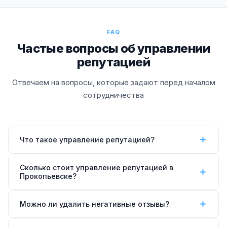
FAQ
Частые вопросы об управлении
репутацией
Отвечаем на вопросы, которые задают перед началом
сотрудничества
Что такое управление репутацией?
Управление репутацией (ORM) — комплекс мер по
Сколько стоит управление репутацией в
формированию и защите образа компании в
Прокопьевске?
интернете. Включает
мониторинг отзывов
,
Базовый пакет (мониторинг + ответы) —
от 30 000
грамотные ответы на негатив, стимулирование
Можно ли удалить негативные отзывы?
₽/мес
. Стандарт (+ работа с негативом +
положительных отзывов и SERM — вытеснение
стимулирование) —
от 45 000 ₽/мес
. Комплекс
нежелательных материалов из поисковой выдачи.
Удалить отзыв можно только если он нарушает