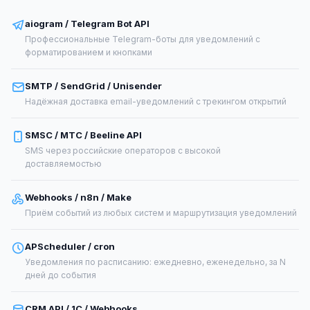
aiogram / Telegram Bot API
Профессиональные Telegram-боты для уведомлений с
форматированием и кнопками
SMTP / SendGrid / Unisender
Надёжная доставка email-уведомлений с трекингом открытий
SMSC / МТС / Beeline API
SMS через российские операторов с высокой
доставляемостью
Webhooks / n8n / Make
Приём событий из любых систем и маршрутизация уведомлений
APScheduler / cron
Уведомления по расписанию: ежедневно, еженедельно, за N
дней до события
CRM API / 1С / Webhooks