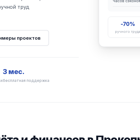
Часов сэконо
ручной труд
-70%
ручного труд
имеры проектов
3 мес.
ах
бесплатная поддержка
ёта и финансов в Прокоп