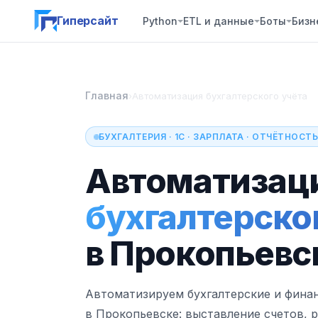
Гиперсайт
Python
ETL и данные
Боты
Бизн
Главная
›
Автоматизация бухгалтерского учёта
БУХГАЛТЕРИЯ · 1С · ЗАРПЛАТА · ОТЧЁТНОСТ
Автоматизац
бухгалтерско
в Прокопьевс
Автоматизируем бухгалтерские и фина
в Прокопьевске: выставление счетов, р