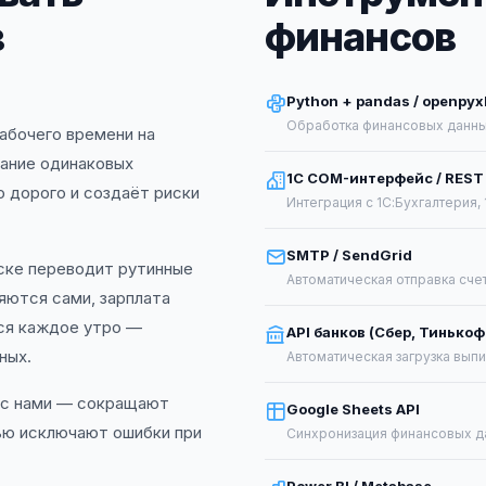
в
финансов
Python + pandas / openpyx
Обработка финансовых данных
абочего времени на
вание одинаковых
1С COM-интерфейс / REST 
 дорого и создаёт риски
Интеграция с 1С:Бухгалтерия,
SMTP / SendGrid
ске переводит рутинные
Автоматическая отправка счет
яются сами, зарплата
ся каждое утро —
API банков (Сбер, Тинькоф
ных.
Автоматическая загрузка выпи
 с нами — сокращают
Google Sheets API
ью исключают ошибки при
Синхронизация финансовых да