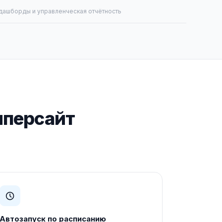
дашборды и управленческая отчётность
иперсайт
Автозапуск по расписанию