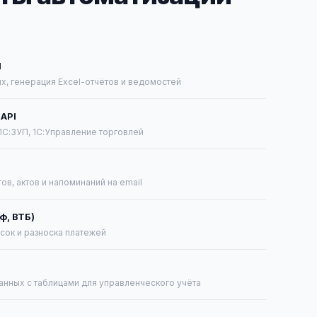
l
, генерация Excel-отчётов и ведомостей
API
 1С:ЗУП, 1С:Управление торговлей
ов, актов и напоминаний на email
ф, ВТБ)
сок и разноска платежей
нных с таблицами для управленческого учёта