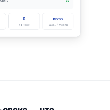
млено
32
0
авто
а
ошибок
каждый месяц
ьевске — что