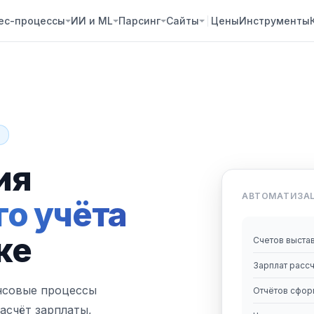
ес-процессы
ИИ и ML
Парсинг
Сайты
Цены
Инструменты
Ь
ия
АВТОМАТИЗАЦ
го учёта
ке
Счетов выста
Зарплат расс
нсовые процессы
Отчётов сфо
асчёт зарплаты,