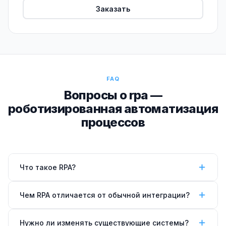
Заказать
FAQ
Вопросы о rpa —
роботизированная автоматизация
процессов
Что такое RPA?
RPA (Robotic Process Automation) — программный
Чем RPA отличается от обычной интеграции?
робот, который имитирует действия сотрудника:
открывает приложения, заполняет формы,
Интеграция работает через API — нужен API в
Нужно ли изменять существующие системы?
копирует данные. Главное преимущество — не