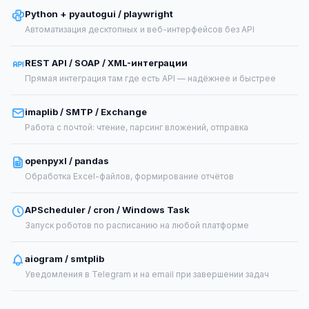
Python + pyautogui / playwright
Автоматизация десктопных и веб-интерфейсов без API
REST API / SOAP / XML-интеграции
Прямая интеграция там где есть API — надёжнее и быстрее
imaplib / SMTP / Exchange
Работа с почтой: чтение, парсинг вложений, отправка
openpyxl / pandas
Обработка Excel-файлов, формирование отчётов
APScheduler / cron / Windows Task
Запуск роботов по расписанию на любой платформе
aiogram / smtplib
Уведомления в Telegram и на email при завершении задач