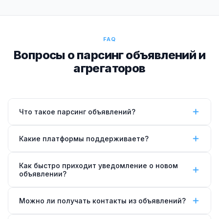
FAQ
Вопросы о парсинг объявлений и
агрегаторов
Что такое парсинг объявлений?
Парсинг объявлений — автоматический мониторинг
Какие платформы поддерживаете?
досок объявлений (Авито, ЦИАН, HH и других).
Система проверяет новые объявления по
Авито, ЦИАН, HeadHunter, Auto.ru, Domclick,
Как быстро приходит уведомление о новом
заданным фильтрам и сразу уведомляет вас в
Яндекс.Недвижимость, SuperJob, FarPost, YouDo и
объявлении?
Telegram.
другие агрегаторы объявлений.
Парсер проверяет каждые 5–15 минут.
Можно ли получать контакты из объявлений?
Уведомление в Telegram приходит в течение 5–15
минут после появления объявления.