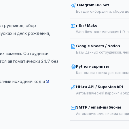
Telegram HR-бот
Бот для онбординга, сбора д
отрудников, сбор
n8n / Make
Workflow-автоматизация HR-п
пусках и днях рождения,
Google Sheets / Notion
Базы данных сотрудников, че
их замены. Сотрудники
тся автоматически 24/7 без
Python-скрипты
Кастомная логика для сложн
олный исходный код и
3
HH.ru API / SuperJob API
Автоматический парсинг и о
SMTP / email-шаблоны
Автоматические письма канди