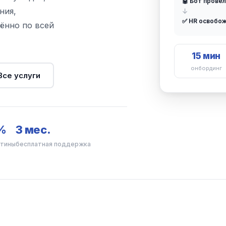
🤖 Бот провё
ния,
↓
✅ HR освобо
ённо по всей
15 мин
онбординг
Все услуги
%
3 мес.
утины
бесплатная поддержка