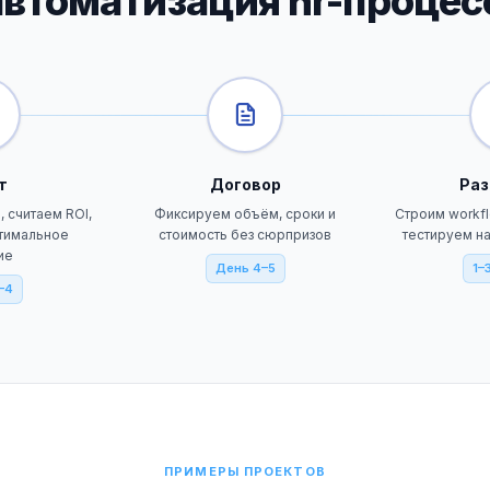
втоматизация hr-процес
т
Договор
Раз
 считаем ROI,
Фиксируем объём, сроки и
Строим workfl
тимальное
стоимость без сюрпризов
тестируем н
ие
День 4–5
1–
–4
ПРИМЕРЫ ПРОЕКТОВ