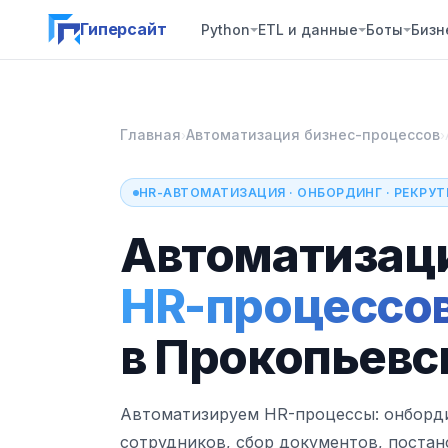
Гиперсайт
Python
ETL и данные
Боты
Бизн
Главная
Автоматизация бизнес-процессов
›
›
HR-АВТОМАТИЗАЦИЯ · ОНБОРДИНГ · РЕКРУ
Автоматизац
HR-процессо
в Прокопьевс
Автоматизируем HR-процессы: онборд
сотрудников, сбор документов, постан