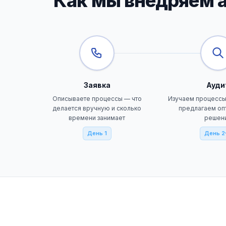
Как мы внедряем а
Заявка
Ауди
Описываете процессы — что
Изучаем процессы,
делается вручную и сколько
предлагаем оп
времени занимает
решен
День 1
День 2