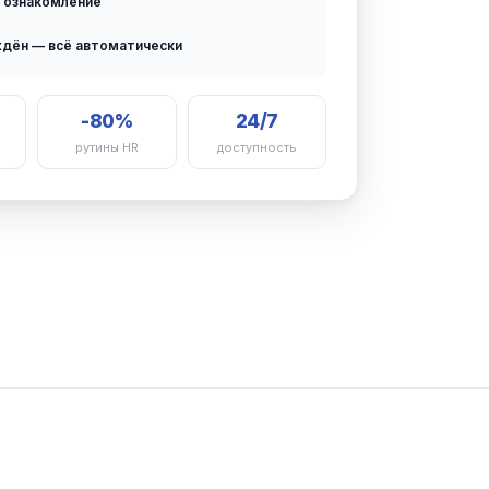
л ознакомление
ждён — всё автоматически
-80%
24/7
рутины HR
доступность