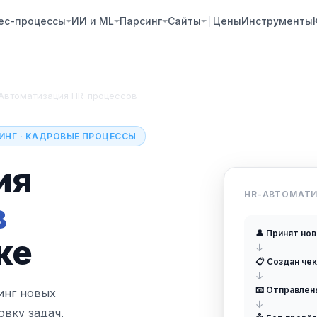
ес-процессы
ИИ и ML
Парсинг
Сайты
Цены
Инструменты
Автоматизация HR-процессов
ТИНГ · КАДРОВЫЕ ПРОЦЕССЫ
ия
HR-АВТОМАТ
в
👤 Принят но
ке
↓
📋 Создан че
↓
📧 Отправлен
инг новых
↓
овку задач,